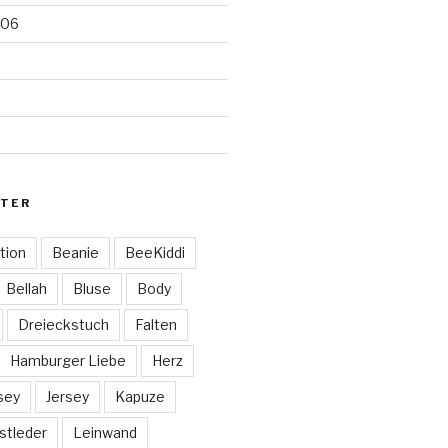
006
TER
tion
Beanie
BeeKiddi
Bellah
Bluse
Body
Dreieckstuch
Falten
Hamburger Liebe
Herz
sey
Jersey
Kapuze
stleder
Leinwand