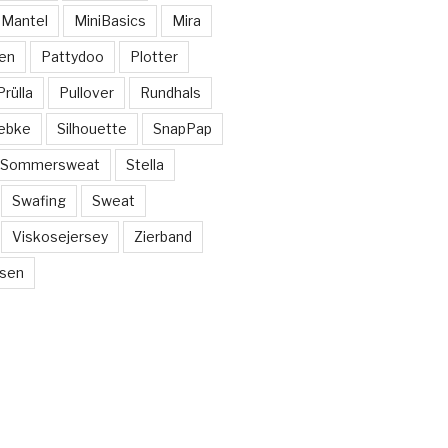
Mantel
MiniBasics
Mira
en
Pattydoo
Plotter
Prülla
Pullover
Rundhals
ebke
Silhouette
SnapPap
Sommersweat
Stella
Swafing
Sweat
Viskosejersey
Zierband
sen