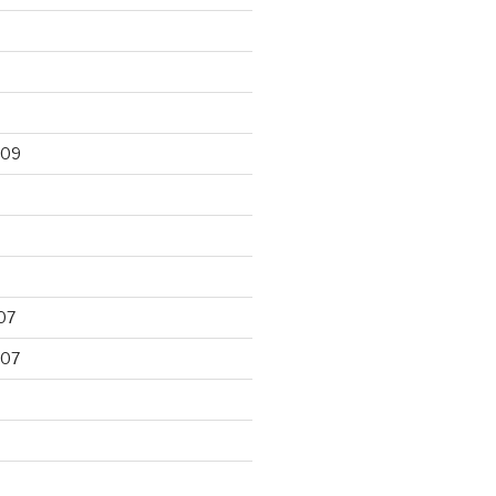
009
07
007