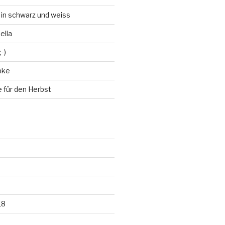
 in schwarz und weiss
ella
-)
bke
 für den Herbst
18