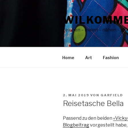
Zum
Inhalt
WILKOMME
springen
zeichen – malen – nähen – glüc
Home
Art
Fashion
VERÖFFENTLICHT
2. MAI 2019
VON
GARFIELD
AM
Reisetasche Bella
Passend zu den beiden
«Vicky
Blogbeitrag
vorgestellt habe,