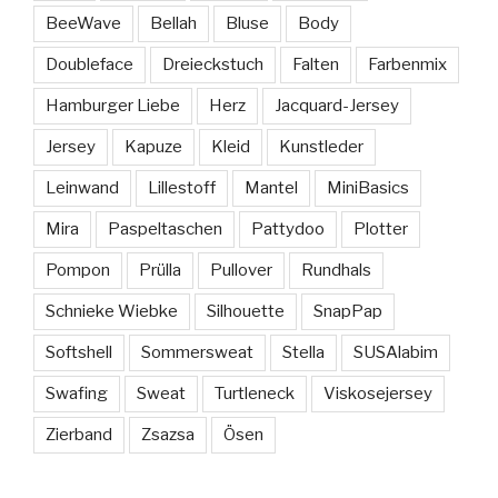
BeeWave
Bellah
Bluse
Body
Doubleface
Dreieckstuch
Falten
Farbenmix
Hamburger Liebe
Herz
Jacquard-Jersey
Jersey
Kapuze
Kleid
Kunstleder
Leinwand
Lillestoff
Mantel
MiniBasics
Mira
Paspeltaschen
Pattydoo
Plotter
Pompon
Prülla
Pullover
Rundhals
Schnieke Wiebke
Silhouette
SnapPap
Softshell
Sommersweat
Stella
SUSAlabim
Swafing
Sweat
Turtleneck
Viskosejersey
Zierband
Zsazsa
Ösen