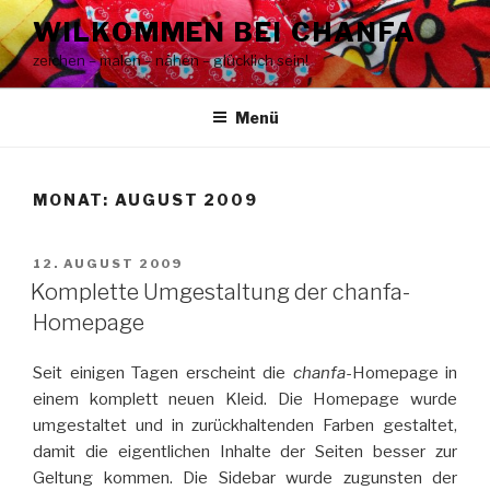
Zum
WILKOMMEN BEI CHANFA
Inhalt
zeichen – malen – nähen – glücklich sein!
springen
Menü
MONAT:
AUGUST 2009
VERÖFFENTLICHT
12. AUGUST 2009
AM
Komplette Umgestaltung der chanfa-
Homepage
Seit einigen Tagen erscheint die
chanfa
-Homepage in
einem komplett neuen Kleid. Die Homepage wurde
umgestaltet und in zurückhaltenden Farben gestaltet,
damit die eigentlichen Inhalte der Seiten besser zur
Geltung kommen. Die Sidebar wurde zugunsten der