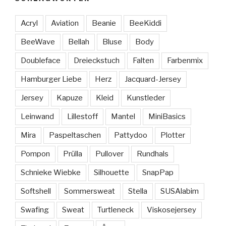
Acryl
Aviation
Beanie
BeeKiddi
BeeWave
Bellah
Bluse
Body
Doubleface
Dreieckstuch
Falten
Farbenmix
Hamburger Liebe
Herz
Jacquard-Jersey
Jersey
Kapuze
Kleid
Kunstleder
Leinwand
Lillestoff
Mantel
MiniBasics
Mira
Paspeltaschen
Pattydoo
Plotter
Pompon
Prülla
Pullover
Rundhals
Schnieke Wiebke
Silhouette
SnapPap
Softshell
Sommersweat
Stella
SUSAlabim
Swafing
Sweat
Turtleneck
Viskosejersey