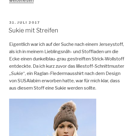
weiterlesen
Janice
für
den
VERÖFFENTLICHT
31. JULI 2017
AM
Herbst“
Sukie mit Streifen
Eigentlich war ich auf der Suche nach einem Jerseystoff,
als ich in meinem Lieblingsnäh- und Stoffladen um die
Ecke einen dunkelblau-grau gestreiften Strick-Wollstoff
entdeckte. Da ich kurz zuvor das lillestoff-Schnittmuster
„
Sukie
“, ein Raglan-Fledermausshirt nach dem Design
von SUSAlabim erworben hatte, war für mich klar, dass
aus diesem Stoff eine Sukie werden sollte.