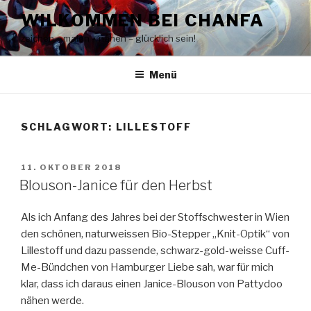
Zum
WILKOMMEN BEI CHANFA
Inhalt
zeichen – malen – nähen – glücklich sein!
springen
Menü
SCHLAGWORT:
LILLESTOFF
VERÖFFENTLICHT
11. OKTOBER 2018
AM
Blouson-Janice für den Herbst
Als ich Anfang des Jahres bei der Stoffschwester in Wien
den schönen, naturweissen Bio-Stepper „Knit-Optik“ von
Lillestoff und dazu passende, schwarz-gold-weisse Cuff-
Me-Bündchen von Hamburger Liebe sah, war für mich
klar, dass ich daraus einen Janice-Blouson von Pattydoo
nähen werde.