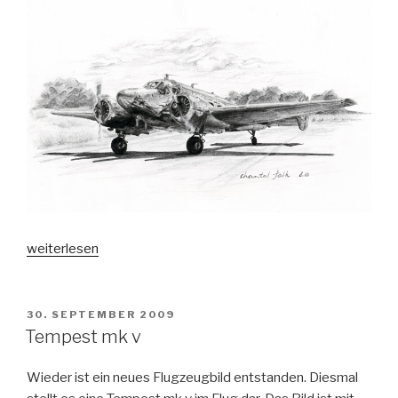
„Beechcraft
weiterlesen
G18s“
VERÖFFENTLICHT
30. SEPTEMBER 2009
AM
Tempest mk v
Wieder ist ein neues Flugzeugbild entstanden. Diesmal