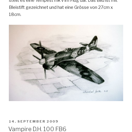
stellt es eine Tempest mk v im Flug dar. Das Bild ist mit
Bleistift gezeichnet und hat eine Grösse von 27cm x
18cm.
VERÖFFENTLICHT
14. SEPTEMBER 2009
AM
Vampire D.H. 100 FB6