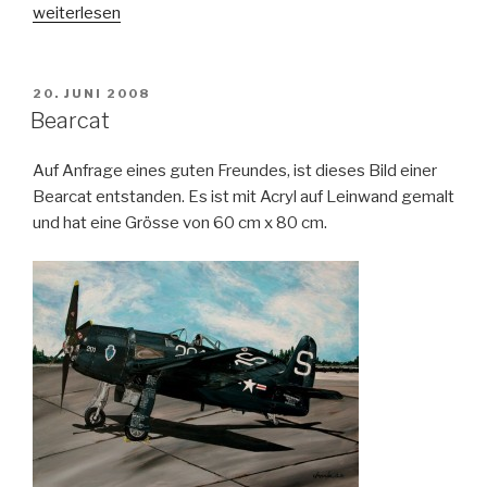
„Vampire
weiterlesen
D.H.
100
FB6“
VERÖFFENTLICHT
20. JUNI 2008
AM
Bearcat
Auf Anfrage eines guten Freundes, ist dieses Bild einer
Bearcat entstanden. Es ist mit Acryl auf Leinwand gemalt
und hat eine Grösse von 60 cm x 80 cm.