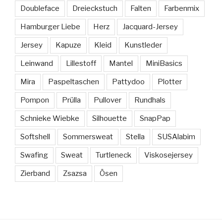
Doubleface
Dreieckstuch
Falten
Farbenmix
Hamburger Liebe
Herz
Jacquard-Jersey
Jersey
Kapuze
Kleid
Kunstleder
Leinwand
Lillestoff
Mantel
MiniBasics
Mira
Paspeltaschen
Pattydoo
Plotter
Pompon
Prülla
Pullover
Rundhals
Schnieke Wiebke
Silhouette
SnapPap
Softshell
Sommersweat
Stella
SUSAlabim
Swafing
Sweat
Turtleneck
Viskosejersey
Zierband
Zsazsa
Ösen