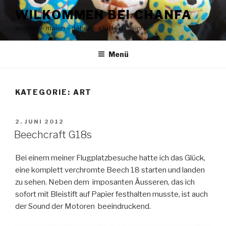
Zum
WILKOMMEN BEI CHANFA
Inhalt
zeichen – malen – nähen – glücklich sein!
springen
Menü
KATEGORIE:
ART
VERÖFFENTLICHT
2. JUNI 2012
AM
Beechcraft G18s
Bei einem meiner Flugplatzbesuche hatte ich das Glück,
eine komplett verchromte Beech 18 starten und landen
zu sehen. Neben dem imposanten Äusseren, das ich
sofort mit Bleistift auf Papier festhalten musste, ist auch
der Sound der Motoren beeindruckend.