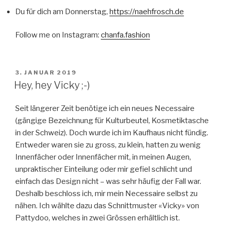
Du für dich am Donnerstag,
https://naehfrosch.de
Follow me on Instagram:
chanfa.fashion
VERÖFFENTLICHT
3. JANUAR 2019
AM
Hey, hey Vicky ;-)
Seit längerer Zeit benötige ich ein neues Necessaire
(gängige Bezeichnung für Kulturbeutel, Kosmetiktasche
in der Schweiz). Doch wurde ich im Kaufhaus nicht fündig.
Entweder waren sie zu gross, zu klein, hatten zu wenig
Innenfächer oder Innenfächer mit, in meinen Augen,
unpraktischer Einteilung oder mir gefiel schlicht und
einfach das Design nicht – was sehr häufig der Fall war.
Deshalb beschloss ich, mir mein Necessaire selbst zu
nähen. Ich wählte dazu das Schnittmuster «Vicky» von
Pattydoo, welches in zwei Grössen erhältlich ist.