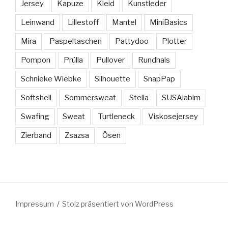
Jersey
Kapuze
Kleid
Kunstleder
Leinwand
Lillestoff
Mantel
MiniBasics
Mira
Paspeltaschen
Pattydoo
Plotter
Pompon
Prülla
Pullover
Rundhals
Schnieke Wiebke
Silhouette
SnapPap
Softshell
Sommersweat
Stella
SUSAlabim
Swafing
Sweat
Turtleneck
Viskosejersey
Zierband
Zsazsa
Ösen
Impressum
Stolz präsentiert von WordPress