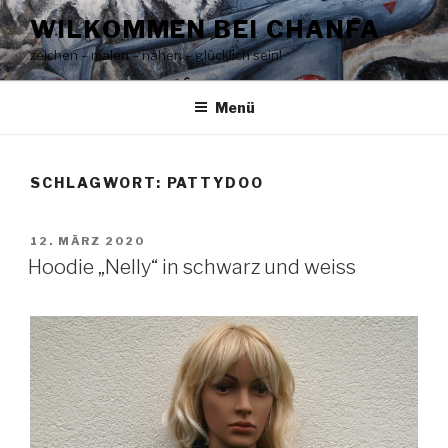
Zum
WILKOMMEN BEI CHANFA
Inhalt
zeichen – malen – nähen – glücklich sein!
springen
Menü
SCHLAGWORT:
PATTYDOO
VERÖFFENTLICHT
12. MÄRZ 2020
AM
Hoodie „Nelly“ in schwarz und weiss