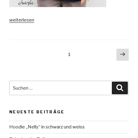
„Stella
weiterlesen
und
Zsazsa“
Seitennummerierung
Näch
Seite
1
Seit
der
Beiträge
Suche
Suche
nach:
NEUESTE BEITRÄGE
Hoodie „Nelly“ in schwarz und weiss