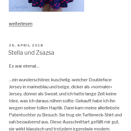
„Ein
weiterlesen
blühendes
Kleid“
VERÖFFENTLICHT
26. APRIL 2018
AM
Stella und Zsazsa
Es war einmal…
…ein wunderschöner, kuschelig-weicher Doubleface
Jersey in marineblau und beige, dicker als «normaler»
Jersey, dünner als Sweat; und ich hatte lange Zeit keine
Idee, was ich daraus nähen sollte. Gekauft habe ich ihn
wegen seiner tollen Haptik. Dann kam meine allerliebste
Patentochter zu Besuch. Sie trug ein Turtleneck-Shirt und
sah bezaubernd aus. Diese Ausschnittart gefällt mir gut,
sie wirkt klassisch und trotzdem irgendwie modern.