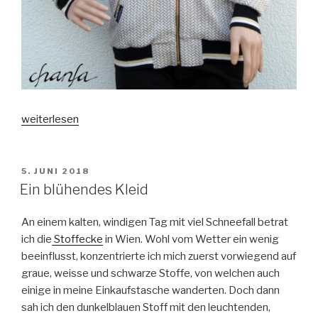
„Blouson-
weiterlesen
Janice
für
den
VERÖFFENTLICHT
5. JUNI 2018
AM
Herbst“
Ein blühendes Kleid
An einem kalten, windigen Tag mit viel Schneefall betrat
ich die
Stoffecke
in Wien. Wohl vom Wetter ein wenig
beeinflusst, konzentrierte ich mich zuerst vorwiegend auf
graue, weisse und schwarze Stoffe, von welchen auch
einige in meine Einkaufstasche wanderten. Doch dann
sah ich den dunkelblauen Stoff mit den leuchtenden,