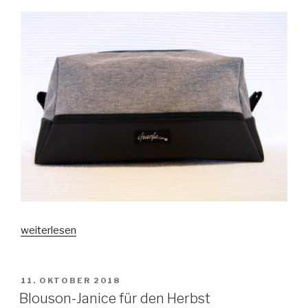
„Hey,
weiterlesen
hey
Vicky
;-)“
VERÖFFENTLICHT
11. OKTOBER 2018
AM
Blouson-Janice für den Herbst