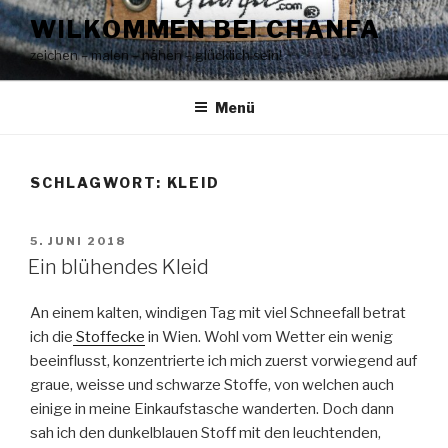
Zum
WILKOMMEN BEI CHANFA
Inhalt
zeichen – malen – nähen – glücklich sein!
springen
Menü
SCHLAGWORT:
KLEID
VERÖFFENTLICHT
5. JUNI 2018
AM
Ein blühendes Kleid
An einem kalten, windigen Tag mit viel Schneefall betrat
ich die
Stoffecke
in Wien. Wohl vom Wetter ein wenig
beeinflusst, konzentrierte ich mich zuerst vorwiegend auf
graue, weisse und schwarze Stoffe, von welchen auch
einige in meine Einkaufstasche wanderten. Doch dann
sah ich den dunkelblauen Stoff mit den leuchtenden,