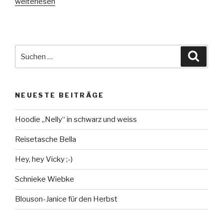
„Amélie
weiterlesen
von
Rosa
P.“
Suche
Suche
nach:
NEUESTE BEITRÄGE
Hoodie „Nelly“ in schwarz und weiss
Reisetasche Bella
Hey, hey Vicky ;-)
Schnieke Wiebke
Blouson-Janice für den Herbst