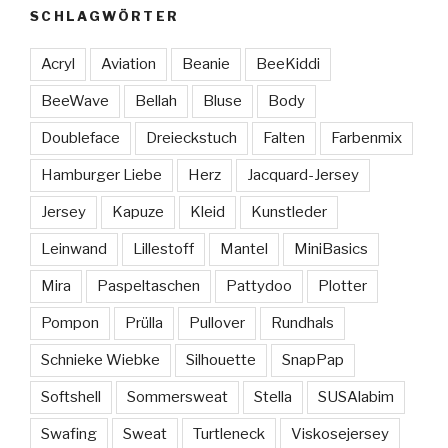
SCHLAGWÖRTER
Acryl
Aviation
Beanie
BeeKiddi
BeeWave
Bellah
Bluse
Body
Doubleface
Dreieckstuch
Falten
Farbenmix
Hamburger Liebe
Herz
Jacquard-Jersey
Jersey
Kapuze
Kleid
Kunstleder
Leinwand
Lillestoff
Mantel
MiniBasics
Mira
Paspeltaschen
Pattydoo
Plotter
Pompon
Prülla
Pullover
Rundhals
Schnieke Wiebke
Silhouette
SnapPap
Softshell
Sommersweat
Stella
SUSAlabim
Swafing
Sweat
Turtleneck
Viskosejersey