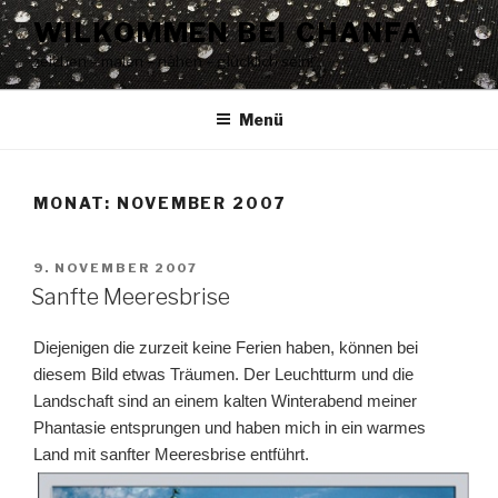
Zum
WILKOMMEN BEI CHANFA
Inhalt
zeichen – malen – nähen – glücklich sein!
springen
Menü
MONAT:
NOVEMBER 2007
VERÖFFENTLICHT
9. NOVEMBER 2007
AM
Sanfte Meeresbrise
Diejenigen die zurzeit keine Ferien haben, können bei
diesem Bild etwas Träumen. Der Leuchtturm und die
Landschaft sind an einem kalten Winterabend meiner
Phantasie entsprungen und haben mich in ein warmes
Land mit sanfter Meeresbrise entführt.