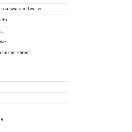
 in schwarz und weiss
ella
-)
bke
 für den Herbst
18