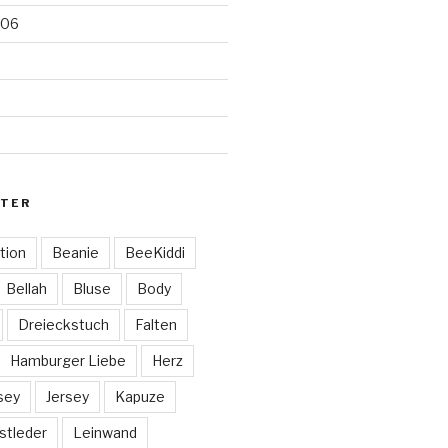
006
TER
tion
Beanie
BeeKiddi
Bellah
Bluse
Body
Dreieckstuch
Falten
Hamburger Liebe
Herz
sey
Jersey
Kapuze
stleder
Leinwand