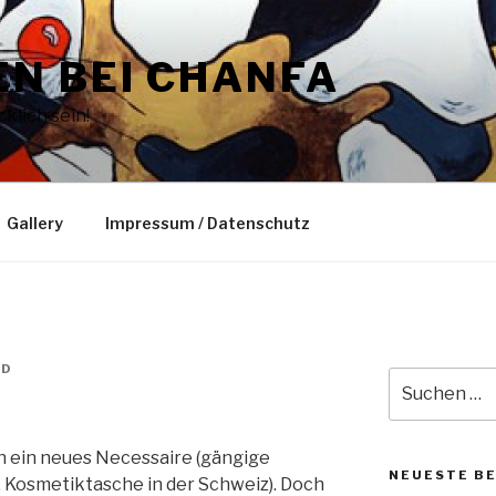
N BEI CHANFA
klich sein!
Gallery
Impressum / Datenschutz
LD
Suche
nach:
ch ein neues Necessaire (gängige
NEUESTE B
, Kosmetiktasche in der Schweiz). Doch