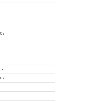
009
07
007