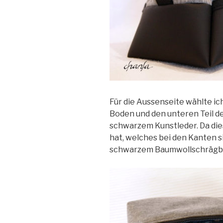
Für die Aussenseite wählte ic
Boden und den unteren Teil d
schwarzem Kunstleder. Da die
hat, welches bei den Kanten si
schwarzem Baumwollschrägba