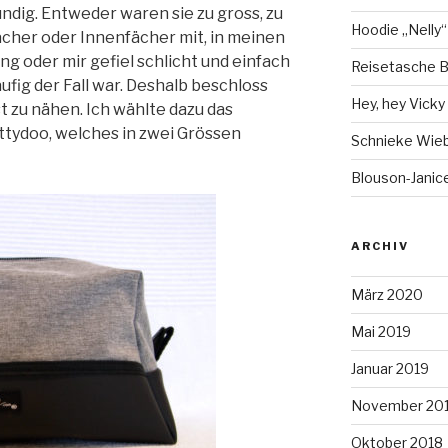
ündig. Entweder waren sie zu gross, zu
Hoodie „Nelly“
ächer oder Innenfächer mit, in meinen
ng oder mir gefiel schlicht und einfach
Reisetasche B
ufig der Fall war. Deshalb beschloss
Hey, hey Vicky ;
t zu nähen. Ich wählte dazu das
ttydoo, welches in zwei Grössen
Schnieke Wie
Blouson-Janice
ARCHIV
März 2020
Mai 2019
Januar 2019
November 20
Oktober 2018