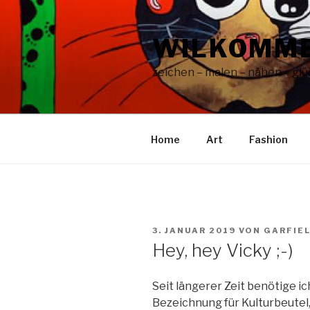
Zum
Inhalt
WILKOMME
springen
zeichen – malen – nähen – glüc
Home
Art
Fashion
VERÖFFENTLICHT
3. JANUAR 2019
VON
GARFIE
AM
Hey, hey Vicky ;-)
Seit längerer Zeit benötige i
Bezeichnung für Kulturbeutel