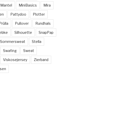
Mantel
MiniBasics
Mira
en
Pattydoo
Plotter
Prülla
Pullover
Rundhals
ebke
Silhouette
SnapPap
Sommersweat
Stella
Swafing
Sweat
Viskosejersey
Zierband
sen