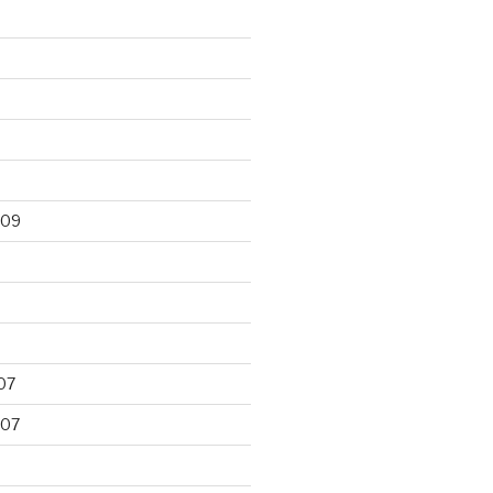
009
07
007