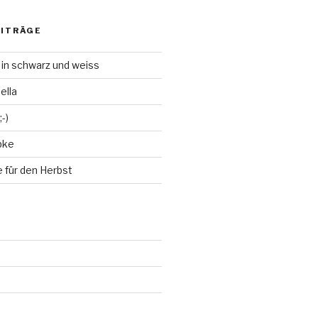
EITRÄGE
 in schwarz und weiss
ella
-)
bke
 für den Herbst