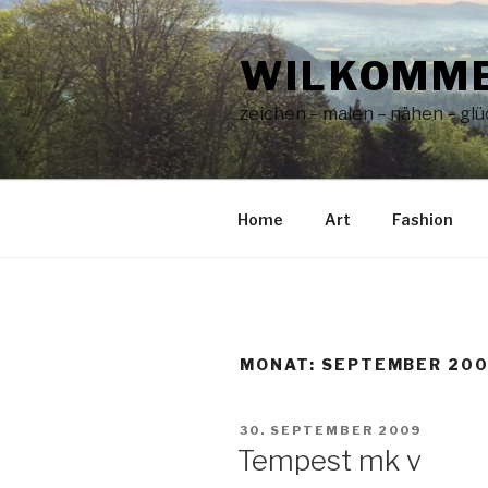
Zum
Inhalt
WILKOMME
springen
zeichen – malen – nähen – glüc
Home
Art
Fashion
MONAT:
SEPTEMBER 20
VERÖFFENTLICHT
30. SEPTEMBER 2009
AM
Tempest mk v