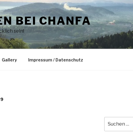
N BEI CHANFA
klich sein!
Gallery
Impressum / Datenschutz
09
Suche
nach: