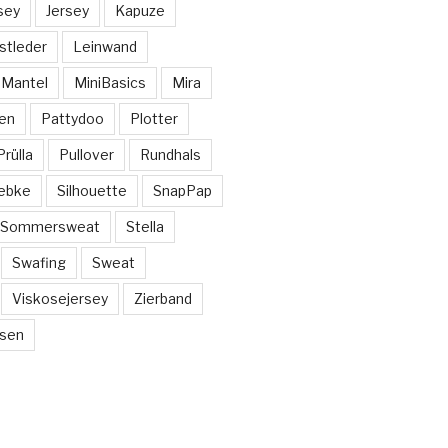
sey
Jersey
Kapuze
stleder
Leinwand
Mantel
MiniBasics
Mira
en
Pattydoo
Plotter
Prülla
Pullover
Rundhals
ebke
Silhouette
SnapPap
Sommersweat
Stella
Swafing
Sweat
Viskosejersey
Zierband
sen