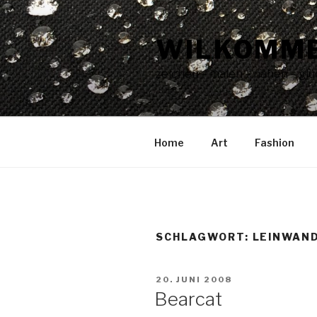
Zum
Inhalt
WILKOMME
springen
zeichen – malen – nähen – glüc
Home
Art
Fashion
SCHLAGWORT:
LEINWAN
VERÖFFENTLICHT
20. JUNI 2008
AM
Bearcat