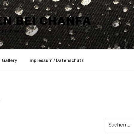
N BEI CHANFA
klich sein!
Gallery
Impressum / Datenschutz
D
Suche
nach: