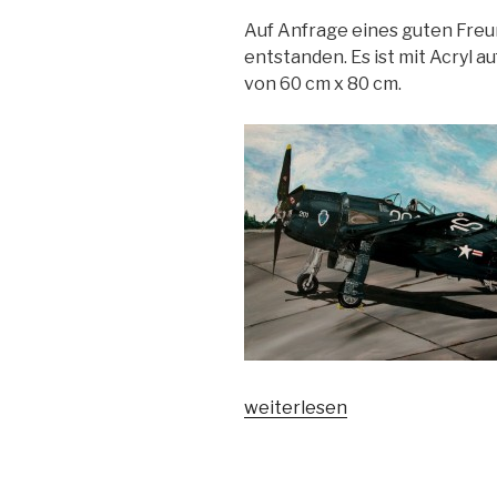
Auf Anfrage eines guten Freun
entstanden. Es ist mit Acryl 
von 60 cm x 80 cm.
„Bearcat“
weiterlesen