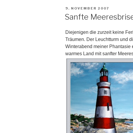
VERÖFFENTLICHT
9. NOVEMBER 2007
AM
Sanfte Meeresbris
Diejenigen die zurzeit keine Fe
Träumen. Der Leuchtturm und di
Winterabend meiner Phantasie 
warmes Land mit sanfter Meeresb