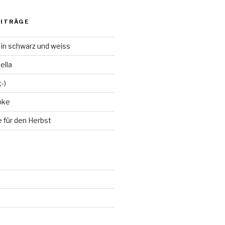
EITRÄGE
 in schwarz und weiss
ella
-)
bke
 für den Herbst