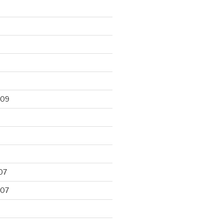
009
07
007