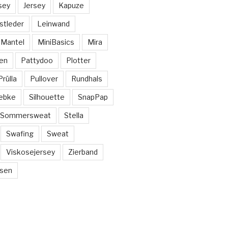
sey
Jersey
Kapuze
stleder
Leinwand
Mantel
MiniBasics
Mira
en
Pattydoo
Plotter
Prülla
Pullover
Rundhals
ebke
Silhouette
SnapPap
Sommersweat
Stella
Swafing
Sweat
Viskosejersey
Zierband
sen