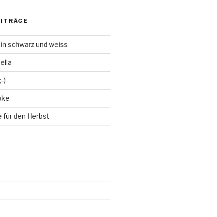
EITRÄGE
 in schwarz und weiss
ella
-)
bke
 für den Herbst