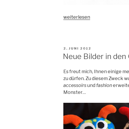
„Beechcraft
weiterlesen
G18s“
VERÖFFENTLICHT
2. JUNI 2012
AM
Neue Bilder in den 
Es freut mich, Ihnen einige 
zu dürfen. Zu diesem Zweck wu
accessoirs
und
fashion
erweite
Monster…