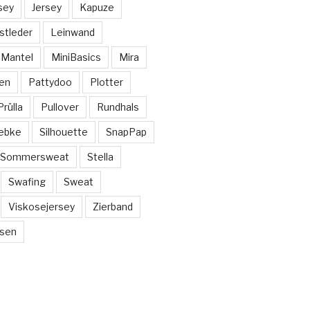
sey
Jersey
Kapuze
stleder
Leinwand
Mantel
MiniBasics
Mira
en
Pattydoo
Plotter
Prülla
Pullover
Rundhals
ebke
Silhouette
SnapPap
Sommersweat
Stella
Swafing
Sweat
Viskosejersey
Zierband
sen