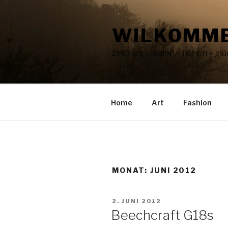
Zum
Inhalt
WILKOMME
springen
zeichen – malen – nähen – glüc
Home
Art
Fashion
MONAT:
JUNI 2012
VERÖFFENTLICHT
2. JUNI 2012
AM
Beechcraft G18s