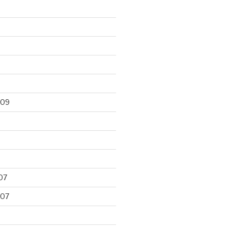
009
07
007