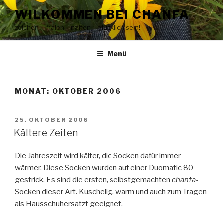
Zum
WILKOMMEN BEI CHANFA
Inhalt
zeichen – malen – nähen – glücklich sein!
springen
Menü
MONAT:
OKTOBER 2006
VERÖFFENTLICHT
25. OKTOBER 2006
AM
Kältere Zeiten
Die Jahreszeit wird kälter, die Socken dafür immer
wärmer. Diese Socken wurden auf einer Duomatic 80
gestrick. Es sind die ersten, selbstgemachten
chanfa
-
Socken dieser Art. Kuschelig, warm und auch zum Tragen
als Hausschuhersatzt geeignet.