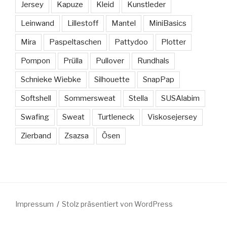
Jersey
Kapuze
Kleid
Kunstleder
Leinwand
Lillestoff
Mantel
MiniBasics
Mira
Paspeltaschen
Pattydoo
Plotter
Pompon
Prülla
Pullover
Rundhals
Schnieke Wiebke
Silhouette
SnapPap
Softshell
Sommersweat
Stella
SUSAlabim
Swafing
Sweat
Turtleneck
Viskosejersey
Zierband
Zsazsa
Ösen
Impressum
Stolz präsentiert von WordPress