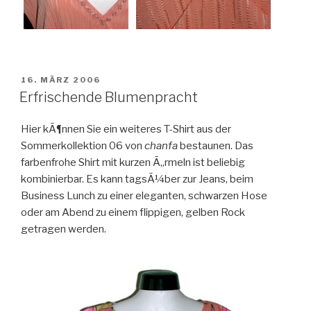
VERÖFFENTLICHT
16. MÄRZ 2006
AM
Erfrischende Blumenpracht
Hier kÃ¶nnen Sie ein weiteres T-Shirt aus der
Sommerkollektion 06 von
chanfa
bestaunen. Das
farbenfrohe Shirt mit kurzen Ã„rmeln ist beliebig
kombinierbar. Es kann tagsÃ¼ber zur Jeans, beim
Business Lunch zu einer eleganten, schwarzen Hose
oder am Abend zu einem flippigen, gelben Rock
getragen werden.