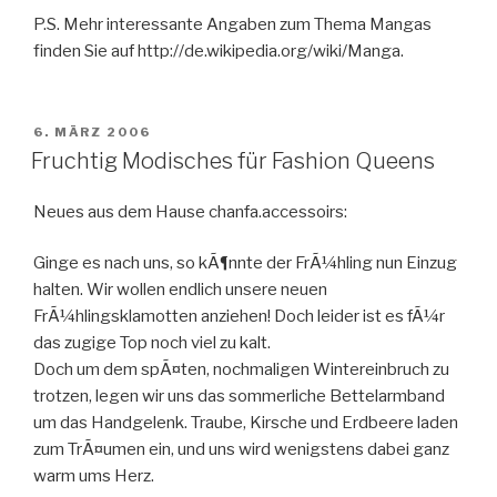
P.S. Mehr interessante Angaben zum Thema Mangas
finden Sie auf http://de.wikipedia.org/wiki/Manga.
VERÖFFENTLICHT
6. MÄRZ 2006
AM
Fruchtig Modisches für Fashion Queens
Neues aus dem Hause chanfa.accessoirs:
Ginge es nach uns, so kÃ¶nnte der FrÃ¼hling nun Einzug
halten. Wir wollen endlich unsere neuen
FrÃ¼hlingsklamotten anziehen! Doch leider ist es fÃ¼r
das zugige Top noch viel zu kalt.
Doch um dem spÃ¤ten, nochmaligen Wintereinbruch zu
trotzen, legen wir uns das sommerliche Bettelarmband
um das Handgelenk. Traube, Kirsche und Erdbeere laden
zum TrÃ¤umen ein, und uns wird wenigstens dabei ganz
warm ums Herz.