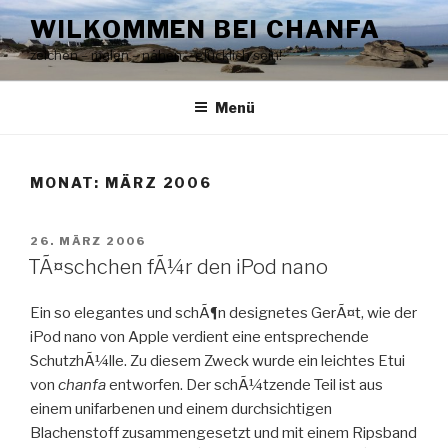
Zum
WILKOMMEN BEI CHANFA
Inhalt
zeichen – malen – nähen – glücklich sein!
springen
Menü
MONAT:
MÄRZ 2006
VERÖFFENTLICHT
26. MÄRZ 2006
AM
TÃ¤schchen fÃ¼r den iPod nano
Ein so elegantes und schÃ¶n designetes GerÃ¤t, wie der
iPod nano von Apple verdient eine entsprechende
SchutzhÃ¼lle. Zu diesem Zweck wurde ein leichtes Etui
von
chanfa
entworfen. Der schÃ¼tzende Teil ist aus
einem unifarbenen und einem durchsichtigen
Blachenstoff zusammengesetzt und mit einem Ripsband