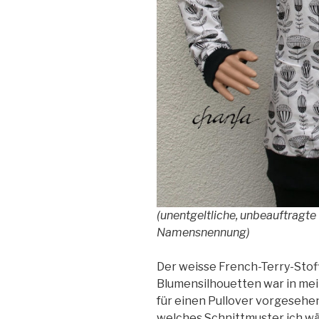
(unentgeltliche, unbeauftragt
Namensnennung)
Der weisse French-Terry-Stof
Blumensilhouetten war in me
für einen Pullover vorgesehen
welches Schnittmuster ich wä