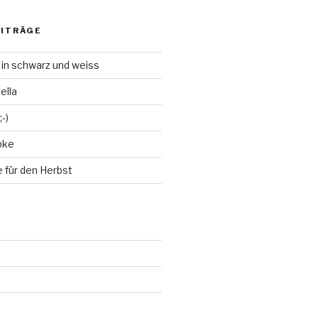
EITRÄGE
 in schwarz und weiss
ella
-)
bke
 für den Herbst