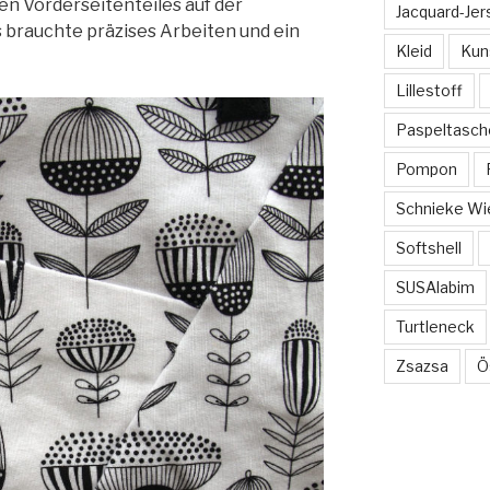
en Vorderseitenteiles auf der
Jacquard-Jer
es brauchte präzises Arbeiten und ein
Kleid
Kun
Lillestoff
Paspeltasch
Pompon
Schnieke Wi
Softshell
SUSAlabim
Turtleneck
Zsazsa
Ö