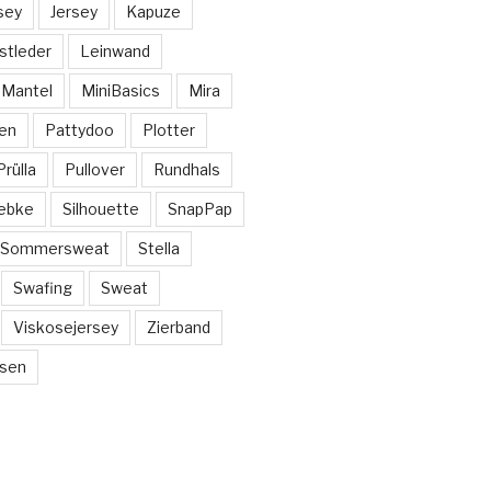
sey
Jersey
Kapuze
stleder
Leinwand
Mantel
MiniBasics
Mira
en
Pattydoo
Plotter
Prülla
Pullover
Rundhals
ebke
Silhouette
SnapPap
Sommersweat
Stella
Swafing
Sweat
Viskosejersey
Zierband
sen