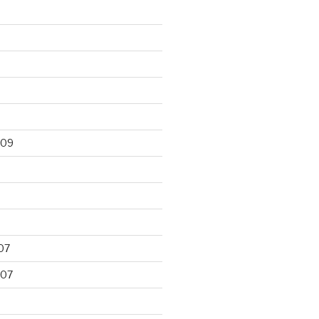
009
07
007