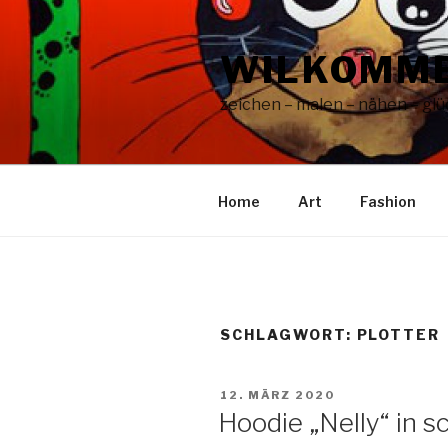
Zum
Inhalt
WILKOMME
springen
zeichen – malen – nähen – glüc
Home
Art
Fashion
SCHLAGWORT:
PLOTTER
VERÖFFENTLICHT
12. MÄRZ 2020
AM
Hoodie „Nelly“ in 