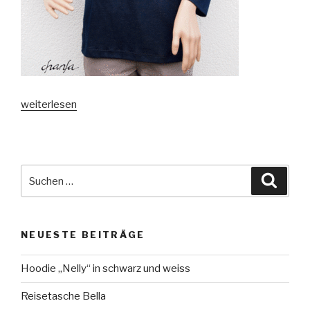
„Stella
weiterlesen
und
Zsazsa“
Suche
Suche
nach:
NEUESTE BEITRÄGE
Hoodie „Nelly“ in schwarz und weiss
Reisetasche Bella