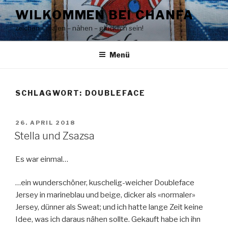
Zum
WILKOMMEN BEI CHANFA
Inhalt
zeichen – malen – nähen – glücklich sein!
springen
Menü
SCHLAGWORT:
DOUBLEFACE
VERÖFFENTLICHT
26. APRIL 2018
AM
Stella und Zsazsa
Es war einmal…
…ein wunderschöner, kuschelig-weicher Doubleface
Jersey in marineblau und beige, dicker als «normaler»
Jersey, dünner als Sweat; und ich hatte lange Zeit keine
Idee, was ich daraus nähen sollte. Gekauft habe ich ihn