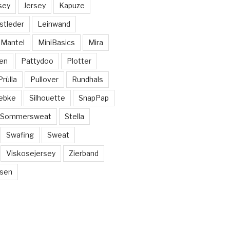
sey
Jersey
Kapuze
stleder
Leinwand
Mantel
MiniBasics
Mira
en
Pattydoo
Plotter
Prülla
Pullover
Rundhals
ebke
Silhouette
SnapPap
Sommersweat
Stella
Swafing
Sweat
Viskosejersey
Zierband
sen