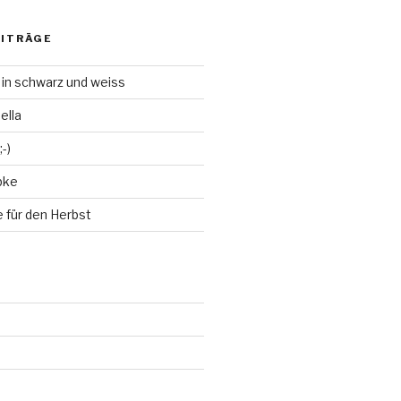
EITRÄGE
 in schwarz und weiss
ella
-)
bke
 für den Herbst