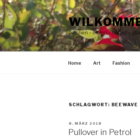
Zum
Inhalt
WILKOMME
springen
zeichen – malen – nähen – glüc
Home
Art
Fashion
SCHLAGWORT:
BEEWAVE
VERÖFFENTLICHT
8. MÄRZ 2018
AM
Pullover in Petrol