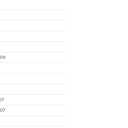
009
07
007