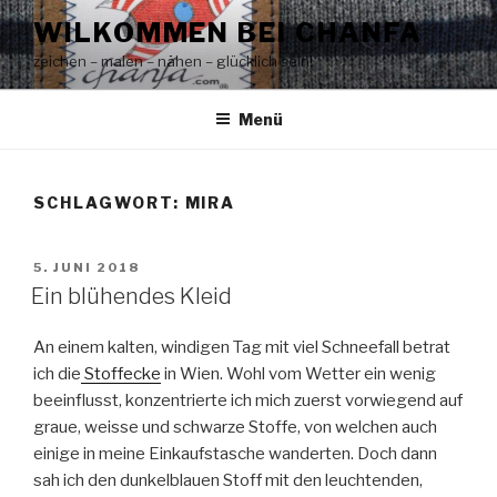
Zum
WILKOMMEN BEI CHANFA
Inhalt
zeichen – malen – nähen – glücklich sein!
springen
Menü
SCHLAGWORT:
MIRA
VERÖFFENTLICHT
5. JUNI 2018
AM
Ein blühendes Kleid
An einem kalten, windigen Tag mit viel Schneefall betrat
ich die
Stoffecke
in Wien. Wohl vom Wetter ein wenig
beeinflusst, konzentrierte ich mich zuerst vorwiegend auf
graue, weisse und schwarze Stoffe, von welchen auch
einige in meine Einkaufstasche wanderten. Doch dann
sah ich den dunkelblauen Stoff mit den leuchtenden,