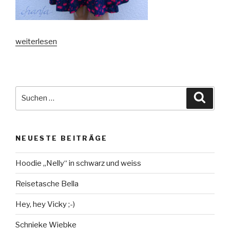
„Ein
weiterlesen
blühendes
Kleid“
Suche
Suche
nach:
NEUESTE BEITRÄGE
Hoodie „Nelly“ in schwarz und weiss
Reisetasche Bella
Hey, hey Vicky ;-)
Schnieke Wiebke