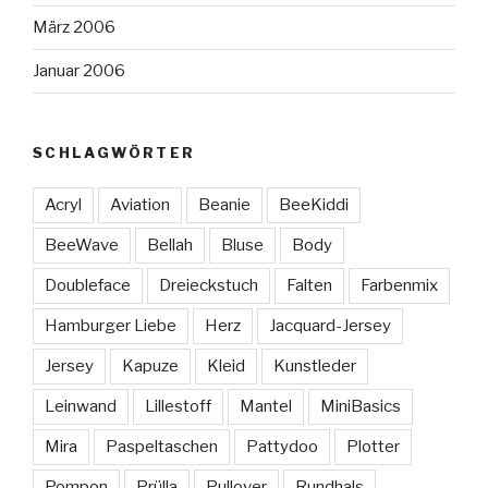
März 2006
Januar 2006
SCHLAGWÖRTER
Acryl
Aviation
Beanie
BeeKiddi
BeeWave
Bellah
Bluse
Body
Doubleface
Dreieckstuch
Falten
Farbenmix
Hamburger Liebe
Herz
Jacquard-Jersey
Jersey
Kapuze
Kleid
Kunstleder
Leinwand
Lillestoff
Mantel
MiniBasics
Mira
Paspeltaschen
Pattydoo
Plotter
Pompon
Prülla
Pullover
Rundhals