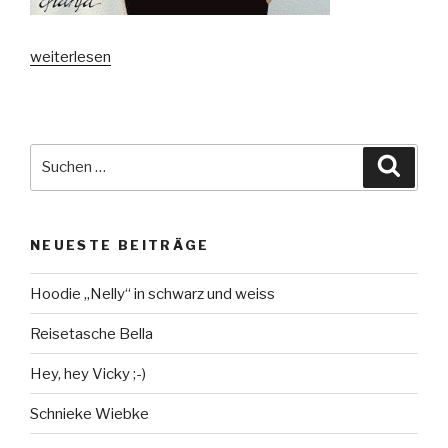
„Pullover
weiterlesen
in
Petrol“
Suche
Suche
nach:
NEUESTE BEITRÄGE
Hoodie „Nelly“ in schwarz und weiss
Reisetasche Bella
Hey, hey Vicky ;-)
Schnieke Wiebke