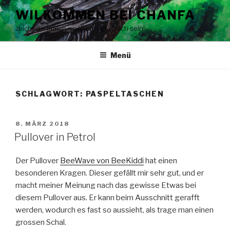
Zum
WILKOMMEN BEI CHANFA
Inhalt
zeichen – malen – nähen – glücklich sein!
springen
Menü
SCHLAGWORT:
PASPELTASCHEN
VERÖFFENTLICHT
8. MÄRZ 2018
AM
Pullover in Petrol
Der Pullover
BeeWave von BeeKiddi
hat einen
besonderen Kragen. Dieser gefällt mir sehr gut, und er
macht meiner Meinung nach das gewisse Etwas bei
diesem Pullover aus. Er kann beim Ausschnitt gerafft
werden, wodurch es fast so aussieht, als trage man einen
grossen Schal.