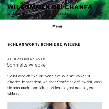
Zum
WILKOMMEN BEI CHANFA
Inhalt
zeichen – malen – nähen – glücklich sein!
springen
Menü
SCHLAGWORT:
SCHNIEKE WIEBKE
VERÖFFENTLICHT
15. NOVEMBER 2018
AM
Schnieke Wiebke
Sie ist wirklich chic, die
Schnieke Wiebke
von
echt
Knorke
. Je nachdem, welchen Stoff man dafür wählt, kann
sie aber auch sportlich, sportlich-elegant oder legere
wirken.