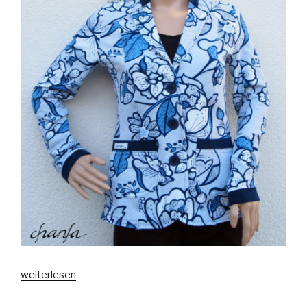
„Schnieke
weiterlesen
Wiebke“