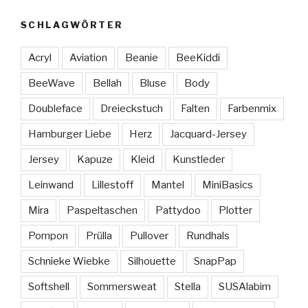
SCHLAGWÖRTER
Acryl
Aviation
Beanie
BeeKiddi
BeeWave
Bellah
Bluse
Body
Doubleface
Dreieckstuch
Falten
Farbenmix
Hamburger Liebe
Herz
Jacquard-Jersey
Jersey
Kapuze
Kleid
Kunstleder
Leinwand
Lillestoff
Mantel
MiniBasics
Mira
Paspeltaschen
Pattydoo
Plotter
Pompon
Prülla
Pullover
Rundhals
Schnieke Wiebke
Silhouette
SnapPap
Softshell
Sommersweat
Stella
SUSAlabim