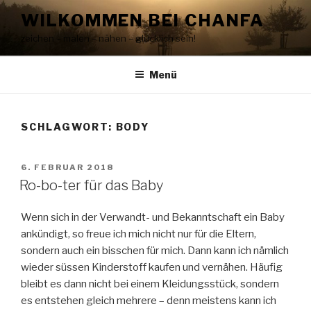
Zum
WILKOMMEN BEI CHANFA
Inhalt
zeichen – malen – nähen – glücklich sein!
springen
Menü
SCHLAGWORT:
BODY
VERÖFFENTLICHT
6. FEBRUAR 2018
AM
Ro-bo-ter für das Baby
Wenn sich in der Verwandt- und Bekanntschaft ein Baby
ankündigt, so freue ich mich nicht nur für die Eltern,
sondern auch ein bisschen für mich. Dann kann ich nämlich
wieder süssen Kinderstoff kaufen und vernähen. Häufig
bleibt es dann nicht bei einem Kleidungsstück, sondern
es entstehen gleich mehrere – denn meistens kann ich