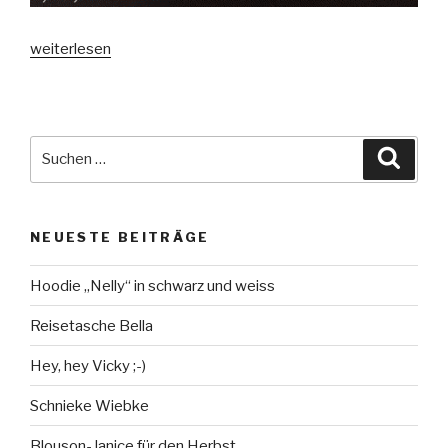
„Ro-
weiterlesen
bo-
ter
für
das
Suche
Suche
Baby“
nach:
NEUESTE BEITRÄGE
Hoodie „Nelly“ in schwarz und weiss
Reisetasche Bella
Hey, hey Vicky ;-)
Schnieke Wiebke
Blouson-Janice für den Herbst