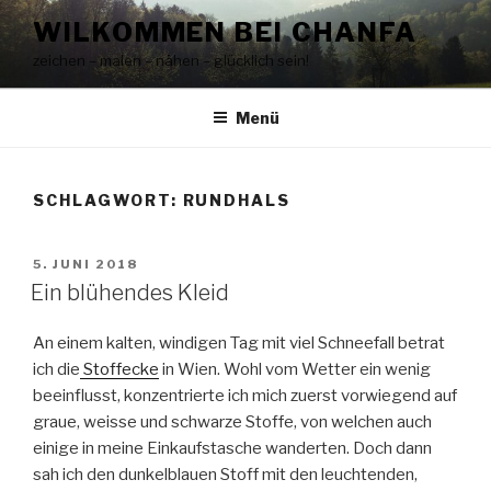
Zum
WILKOMMEN BEI CHANFA
Inhalt
zeichen – malen – nähen – glücklich sein!
springen
Menü
SCHLAGWORT:
RUNDHALS
VERÖFFENTLICHT
5. JUNI 2018
AM
Ein blühendes Kleid
An einem kalten, windigen Tag mit viel Schneefall betrat
ich die
Stoffecke
in Wien. Wohl vom Wetter ein wenig
beeinflusst, konzentrierte ich mich zuerst vorwiegend auf
graue, weisse und schwarze Stoffe, von welchen auch
einige in meine Einkaufstasche wanderten. Doch dann
sah ich den dunkelblauen Stoff mit den leuchtenden,