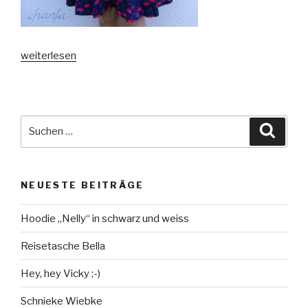
„Ein
weiterlesen
blühendes
Kleid“
Suche
Suche
nach:
NEUESTE BEITRÄGE
Hoodie „Nelly“ in schwarz und weiss
Reisetasche Bella
Hey, hey Vicky ;-)
Schnieke Wiebke