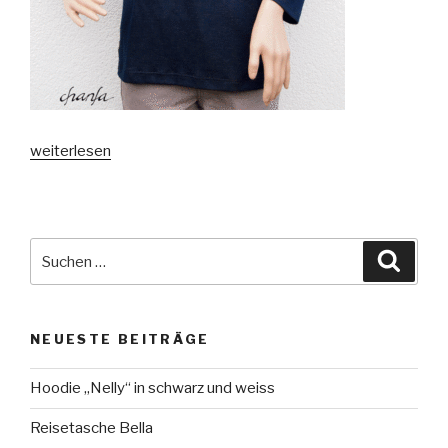
„Stella
weiterlesen
und
Zsazsa“
Suche
Suche
nach:
NEUESTE BEITRÄGE
Hoodie „Nelly“ in schwarz und weiss
Reisetasche Bella