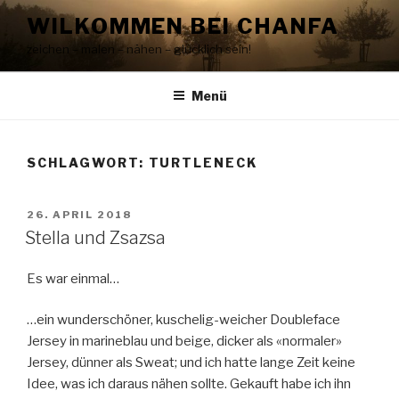
Zum
WILKOMMEN BEI CHANFA
Inhalt
zeichen – malen – nähen – glücklich sein!
springen
Menü
SCHLAGWORT:
TURTLENECK
VERÖFFENTLICHT
26. APRIL 2018
AM
Stella und Zsazsa
Es war einmal…
…ein wunderschöner, kuschelig-weicher Doubleface
Jersey in marineblau und beige, dicker als «normaler»
Jersey, dünner als Sweat; und ich hatte lange Zeit keine
Idee, was ich daraus nähen sollte. Gekauft habe ich ihn