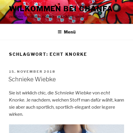
Zum
WILKOMMEN BEI CHANFA
Inhalt
zeichen – malen – nähen – glücklich sein!
springen
Menü
SCHLAGWORT:
ECHT KNORKE
VERÖFFENTLICHT
15. NOVEMBER 2018
AM
Schnieke Wiebke
Sie ist wirklich chic, die
Schnieke Wiebke
von
echt
Knorke
. Je nachdem, welchen Stoff man dafür wählt, kann
sie aber auch sportlich, sportlich-elegant oder legere
wirken.