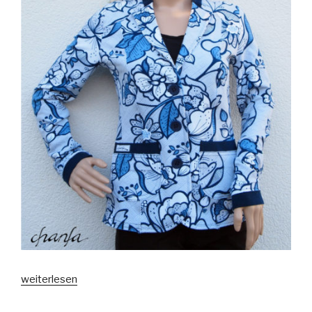
„Schnieke
weiterlesen
Wiebke“