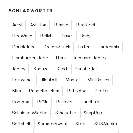
SCHLAGWÖRTER
Acryl
Aviation
Beanie
BeeKiddi
BeeWave
Bellah
Bluse
Body
Doubleface
Dreieckstuch
Falten
Farbenmix
Hamburger Liebe
Herz
Jacquard-Jersey
Jersey
Kapuze
Kleid
Kunstleder
Leinwand
Lillestoff
Mantel
MiniBasics
Mira
Paspeltaschen
Pattydoo
Plotter
Pompon
Prülla
Pullover
Rundhals
Schnieke Wiebke
Silhouette
SnapPap
Softshell
Sommersweat
Stella
SUSAlabim