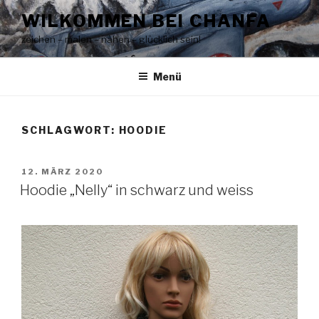
Zum
WILKOMMEN BEI CHANFA
Inhalt
zeichen – malen – nähen – glücklich sein!
springen
Menü
SCHLAGWORT:
HOODIE
VERÖFFENTLICHT
12. MÄRZ 2020
AM
Hoodie „Nelly“ in schwarz und weiss