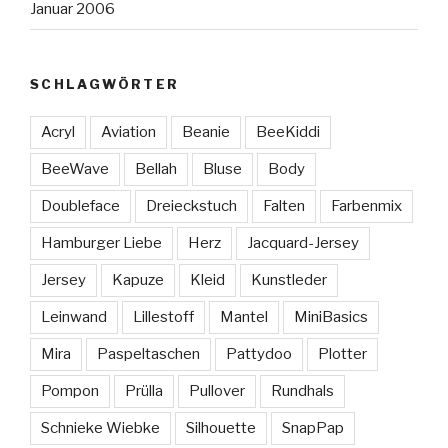
Januar 2006
SCHLAGWÖRTER
Acryl
Aviation
Beanie
BeeKiddi
BeeWave
Bellah
Bluse
Body
Doubleface
Dreieckstuch
Falten
Farbenmix
Hamburger Liebe
Herz
Jacquard-Jersey
Jersey
Kapuze
Kleid
Kunstleder
Leinwand
Lillestoff
Mantel
MiniBasics
Mira
Paspeltaschen
Pattydoo
Plotter
Pompon
Prülla
Pullover
Rundhals
Schnieke Wiebke
Silhouette
SnapPap