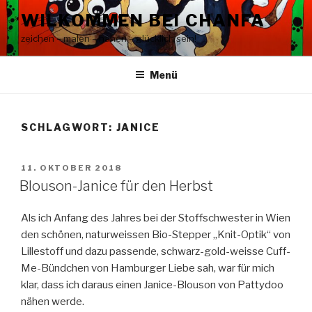
Zum
WILKOMMEN BEI CHANFA
Inhalt
zeichen – malen – nähen – glücklich sein!
springen
Menü
SCHLAGWORT:
JANICE
VERÖFFENTLICHT
11. OKTOBER 2018
AM
Blouson-Janice für den Herbst
Als ich Anfang des Jahres bei der Stoffschwester in Wien
den schönen, naturweissen Bio-Stepper „Knit-Optik“ von
Lillestoff und dazu passende, schwarz-gold-weisse Cuff-
Me-Bündchen von Hamburger Liebe sah, war für mich
klar, dass ich daraus einen Janice-Blouson von Pattydoo
nähen werde.