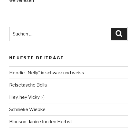
weiterlesen
Janice
für
den
Herbst“
Suche
Suche
nach:
NEUESTE BEITRÄGE
Hoodie „Nelly“ in schwarz und weiss
Reisetasche Bella
Hey, hey Vicky ;-)
Schnieke Wiebke
Blouson-Janice für den Herbst