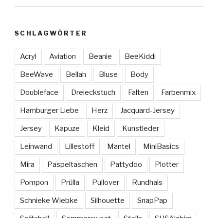
SCHLAGWÖRTER
Acryl
Aviation
Beanie
BeeKiddi
BeeWave
Bellah
Bluse
Body
Doubleface
Dreieckstuch
Falten
Farbenmix
Hamburger Liebe
Herz
Jacquard-Jersey
Jersey
Kapuze
Kleid
Kunstleder
Leinwand
Lillestoff
Mantel
MiniBasics
Mira
Paspeltaschen
Pattydoo
Plotter
Pompon
Prülla
Pullover
Rundhals
Schnieke Wiebke
Silhouette
SnapPap