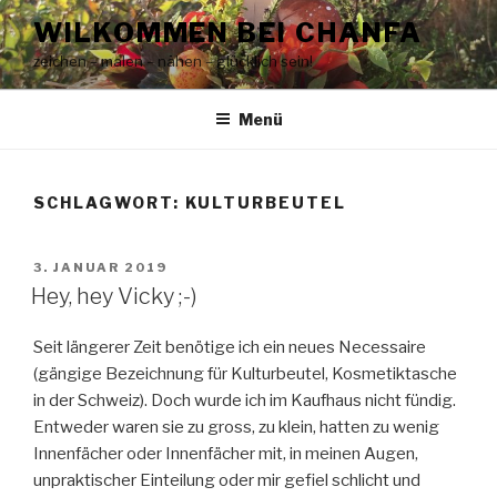
Zum
WILKOMMEN BEI CHANFA
Inhalt
zeichen – malen – nähen – glücklich sein!
springen
Menü
SCHLAGWORT:
KULTURBEUTEL
VERÖFFENTLICHT
3. JANUAR 2019
AM
Hey, hey Vicky ;-)
Seit längerer Zeit benötige ich ein neues Necessaire
(gängige Bezeichnung für Kulturbeutel, Kosmetiktasche
in der Schweiz). Doch wurde ich im Kaufhaus nicht fündig.
Entweder waren sie zu gross, zu klein, hatten zu wenig
Innenfächer oder Innenfächer mit, in meinen Augen,
unpraktischer Einteilung oder mir gefiel schlicht und