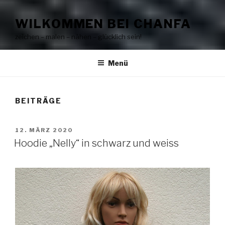
WILKOMMEN BEI CHANFA
zeichen – malen – nähen – glücklich sein!
Menü
BEITRÄGE
VERÖFFENTLICHT
12. MÄRZ 2020
AM
Hoodie „Nelly“ in schwarz und weiss