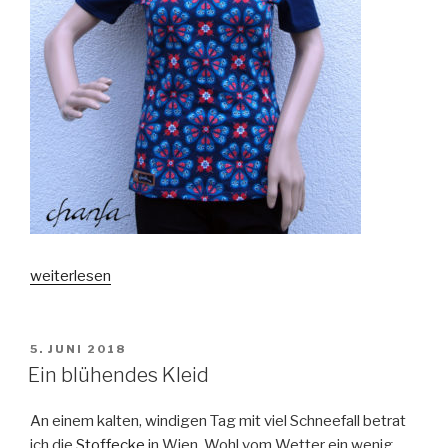
„Wunderschöne
weiterlesen
Stadt
trifft
herzigen
VERÖFFENTLICHT
5. JUNI 2018
AM
Wald“
Ein blühendes Kleid
An einem kalten, windigen Tag mit viel Schneefall betrat
ich die
Stoffecke
in Wien. Wohl vom Wetter ein wenig