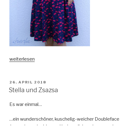
„Ein
weiterlesen
blühendes
Kleid“
VERÖFFENTLICHT
26. APRIL 2018
AM
Stella und Zsazsa
Es war einmal…
…ein wunderschöner, kuschelig-weicher Doubleface
Jersey in marineblau und beige, dicker als «normaler»
Jersey, dünner als Sweat; und ich hatte lange Zeit keine