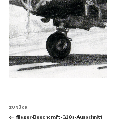
Beitragsnavigation
Vorheriger
ZURÜCK
Beitrag
flieger-Beechcraft-G18s-Ausschnitt