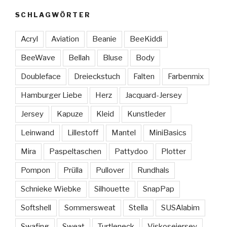
SCHLAGWÖRTER
Acryl
Aviation
Beanie
BeeKiddi
BeeWave
Bellah
Bluse
Body
Doubleface
Dreieckstuch
Falten
Farbenmix
Hamburger Liebe
Herz
Jacquard-Jersey
Jersey
Kapuze
Kleid
Kunstleder
Leinwand
Lillestoff
Mantel
MiniBasics
Mira
Paspeltaschen
Pattydoo
Plotter
Pompon
Prülla
Pullover
Rundhals
Schnieke Wiebke
Silhouette
SnapPap
Softshell
Sommersweat
Stella
SUSAlabim
Swafing
Sweat
Turtleneck
Viskosejersey