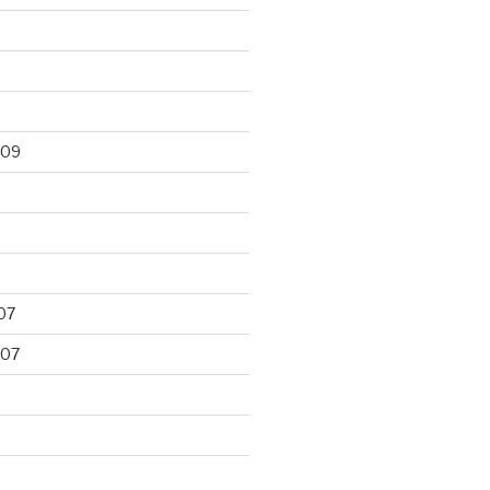
009
07
007