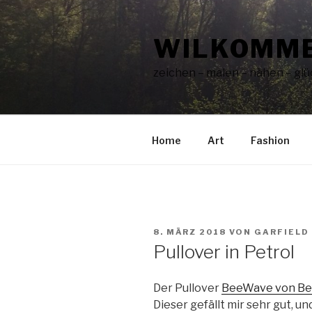
Zum
Inhalt
WILKOMME
springen
zeichen – malen – nähen – glüc
Home
Art
Fashion
VERÖFFENTLICHT
8. MÄRZ 2018
VON
GARFIELD
AM
Pullover in Petrol
Der Pullover
BeeWave von Be
Dieser gefällt mir sehr gut, 