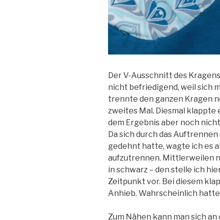
Der V-Ausschnitt des Kragens
nicht befriedigend, weil sich 
trennte den ganzen Kragen no
zweites Mal. Diesmal klappte e
dem Ergebnis aber noch nicht.
Da sich durch das Auftrenne
gedehnt hatte, wagte ich es ab
aufzutrennen. Mittlerweilen 
in schwarz – den stelle ich h
Zeitpunkt vor. Bei diesem kl
Anhieb. Wahrscheinlich hatte 
Zum Nähen kann man sich an di