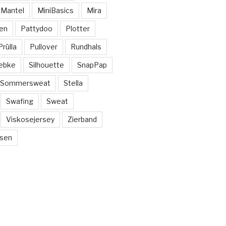
Mantel
MiniBasics
Mira
en
Pattydoo
Plotter
Prülla
Pullover
Rundhals
ebke
Silhouette
SnapPap
Sommersweat
Stella
Swafing
Sweat
Viskosejersey
Zierband
sen