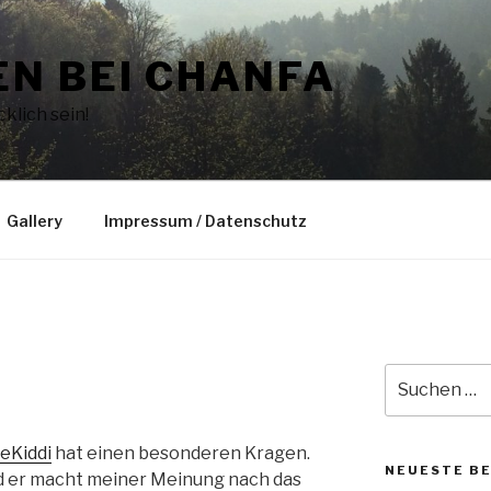
N BEI CHANFA
klich sein!
Gallery
Impressum / Datenschutz
Suche
nach:
eKiddi
hat einen besonderen Kragen.
NEUESTE B
und er macht meiner Meinung nach das