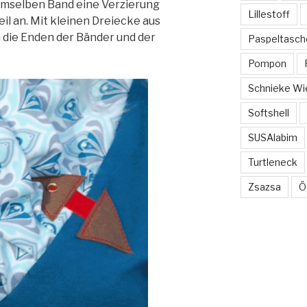
emselben Band eine Verzierung
Lillestoff
l an. Mit kleinen Dreiecke aus
 die Enden der Bänder und der
Paspeltasch
Pompon
Schnieke Wi
Softshell
SUSAlabim
Turtleneck
Zsazsa
Ö