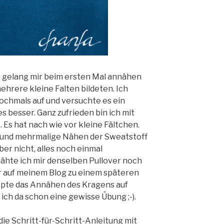
 gelang mir beim ersten Mal annähen
mehrere kleine Falten bildeten. Ich
chmals auf und versuchte es ein
s besser. Ganz zufrieden bin ich mit
 Es hat nach wie vor kleine Fältchen.
n und mehrmalige Nähen der Sweatstoff
er nicht, alles noch einmal
nähte ich mir denselben Pullover noch
ier auf meinem Blog zu einem späteren
appte das Annähen des Kragens auf
ich da schon eine gewisse Übung ;-).
e Schritt-für-Schritt-Anleitung mit