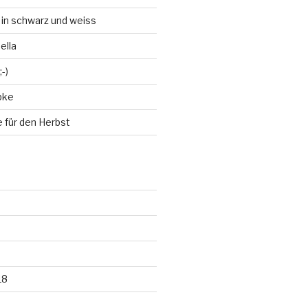
 in schwarz und weiss
ella
-)
bke
 für den Herbst
18