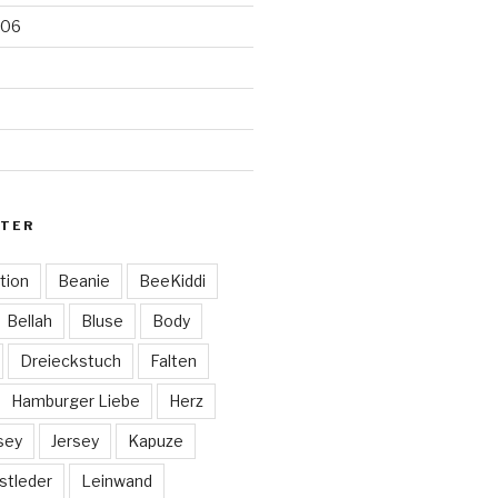
006
TER
tion
Beanie
BeeKiddi
Bellah
Bluse
Body
Dreieckstuch
Falten
Hamburger Liebe
Herz
sey
Jersey
Kapuze
stleder
Leinwand